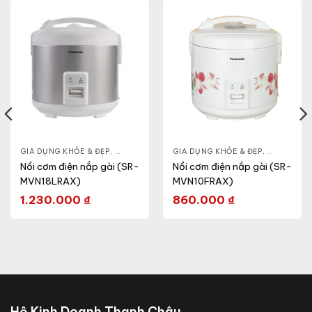
& ĐẸP
,
GIA DỤNG KHỎE & ĐẸP
LÒ VI SÓNG
,
NỒI - ẤM - CA - BÌNH
GIA DỤNG KHỎE & ĐẸP
,
NỒI CƠM ĐIỆN
,
NỒI - ẤM -
Nồi cơm điện nắp gài (SR-
Nồi cơm điện nắp gài (SR-
MVN18LRAX)
MVN10FRAX)
1.230.000
₫
860.000
₫
Hộ Kinh Doanh Thanh Châu