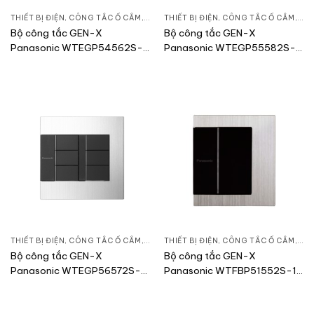
THIẾT BỊ ĐIỆN
,
CÔNG TẮC Ổ CẮM
,
DÒNG GEN-X
THIẾT BỊ ĐIỆN
,
CÔNG TẮC Ổ CẮM
,
DÒ
Bộ công tắc GEN-X
Bộ công tắc GEN-X
Panasonic WTEGP54562S-
Panasonic WTEGP55582S-
1-G
1-G
THIẾT BỊ ĐIỆN
,
CÔNG TẮC Ổ CẮM
,
DÒNG GEN-X
THIẾT BỊ ĐIỆN
,
CÔNG TẮC Ổ CẮM
,
DÒ
Bộ công tắc GEN-X
Bộ công tắc GEN-X
Panasonic WTEGP56572S-
Panasonic WTFBP51552S-1-
1-G
G/ WTFBP51552S-SP