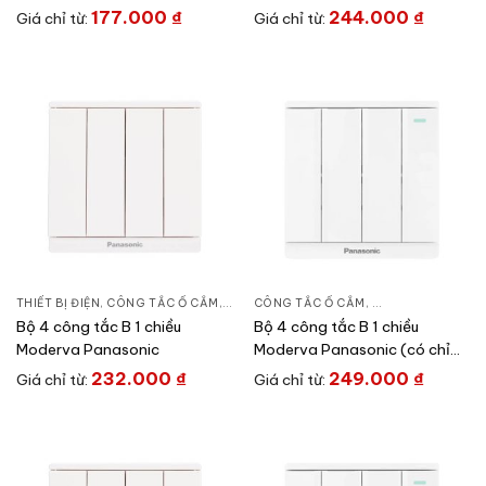
177.000
₫
244.000
₫
Giá chỉ từ:
Giá chỉ từ:
THIẾT BỊ ĐIỆN
,
CÔNG TẮC Ổ CẮM
,
DÒNG MODERVA
CÔNG TẮC Ổ CẮM
,
DÒNG MODERVA
,
Bộ 4 công tắc B 1 chiều
Bộ 4 công tắc B 1 chiều
Moderva Panasonic
Moderva Panasonic (có chỉ
báo)
232.000
₫
249.000
₫
Giá chỉ từ:
Giá chỉ từ: