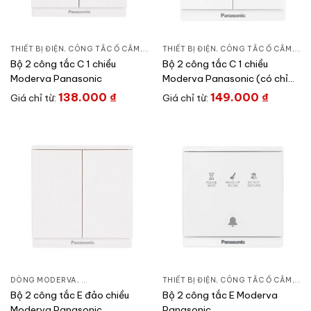
THIẾT BỊ ĐIỆN
,
CÔNG TẮC Ổ CẮM
,
DÒNG MODERVA
THIẾT BỊ ĐIỆN
,
CÔNG TẮC Ổ CẮM
,
DÒ
Bộ 2 công tắc C 1 chiều
Bộ 2 công tắc C 1 chiều
Moderva Panasonic
Moderva Panasonic (có chỉ
báo)
138.000
₫
149.000
₫
Giá chỉ từ:
Giá chỉ từ:
DÒNG MODERVA
,
CÔNG TẮC Ổ CẮM
,
THIẾT BỊ ĐIỆN
THIẾT BỊ ĐIỆN
,
CÔNG TẮC Ổ CẮM
,
DÒ
Bộ 2 công tắc E đảo chiều
Bộ 2 công tắc E Moderva
Moderva Panasonic
Panasonic