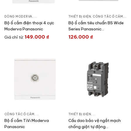
DÒNG MODERVA
,
CÔNG TẮC Ổ CẮM
,
THIẾT BỊ ĐIỆN
THIẾT BỊ ĐIỆN
,
CÔNG TẮC Ổ CẮM
,
DÒN
Bộ ổ cắm điện thoại 4 cực
Bộ ổ cắm tiêu chuẩn BS Wide
Moderva Panasonic
Series Panasonic
WEB1111SWK/WEB11119SW-
149.000
₫
126.000
₫
Giá chỉ từ:
VN
CÔNG TẮC Ổ CẮM
,
DÒNG MODERVA
,
THIẾT BỊ ĐIỆN
THIẾT BỊ ĐIỆN
,
CẦU DAO DẠNG KHỐI
,
Bộ ổ cắm TiVi Moderva
Cầu dao bảo vệ ngắt mạch
Panasonic
chống giật tự động