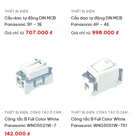
THIẾT BỊ ĐIỆN
,
CẦU DAO ĐÓNG NGẮT & PHỤ KIỆN
THIẾT BỊ ĐIỆN
,
CẦU DAO TỰ ĐỘNG DIN
,
CẦU DAO ĐÓNG NGẮT 
Cầu dao tự động DIN MCB
Cầu dao tự động DIN MCB
Panasonic 3P – 3E
Panasonic 4P – 4E
707.000
₫
998.000
₫
Giá chỉ từ:
Giá chỉ từ:
THIẾT BỊ ĐIỆN
,
CÔNG TẮC Ổ CẮM
,
DÒNG FULL COLOR
THIẾT BỊ ĐIỆN
,
CÔNG TẮC Ổ CẮM
,
DÒ
Công tắc B Full Color White
Công tắc B Full Color White
Panasonic WNG5021W-7
Panasonic WNG5051W-751
142.000
₫