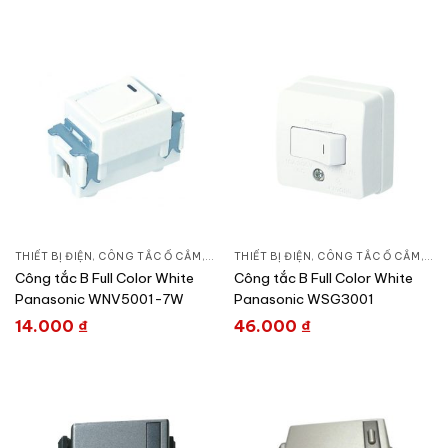
THIẾT BỊ ĐIỆN
,
CÔNG TẮC Ổ CẮM
,
DÒNG FULL COLOR
THIẾT BỊ ĐIỆN
,
CÔNG TẮC Ổ CẮM
,
DÒ
Công tắc B Full Color White
Công tắc B Full Color White
Panasonic WNV5001-7W
Panasonic WSG3001
14.000
₫
46.000
₫