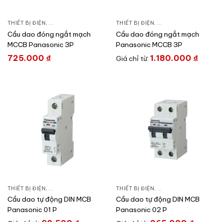
THIẾT BỊ ĐIỆN
,
CẦU DAO DẠNG KHỐI
,
CẦU DAO ĐÓNG NGẮT & PHỤ KIỆN
THIẾT BỊ ĐIỆN
,
CẦU DAO DẠNG KHỐI
,
Cầu dao đóng ngắt mạch
Cầu dao đóng ngắt mạch
MCCB Panasonic 3P
Panasonic MCCB 3P
725.000
₫
1.180.000
₫
Giá chỉ từ:
THIẾT BỊ ĐIỆN
,
CẦU DAO ĐÓNG NGẮT & PHỤ KIỆN
THIẾT BỊ ĐIỆN
,
CẦU DAO TỰ ĐỘNG DIN
,
CẦU DAO ĐÓNG NGẮT 
Cầu dao tự động DIN MCB
Cầu dao tự động DIN MCB
Panasonic 01 P
Panasonic 02 P