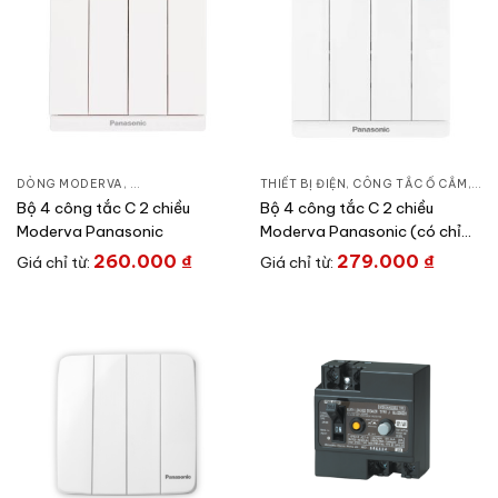
DÒNG MODERVA
,
CÔNG TẮC Ổ CẮM
,
THIẾT BỊ ĐIỆN
THIẾT BỊ ĐIỆN
,
CÔNG TẮC Ổ CẮM
,
DÒ
Bộ 4 công tắc C 2 chiều
Bộ 4 công tắc C 2 chiều
Moderva Panasonic
Moderva Panasonic (có chỉ
báo)
260.000
₫
279.000
₫
Giá chỉ từ:
Giá chỉ từ: