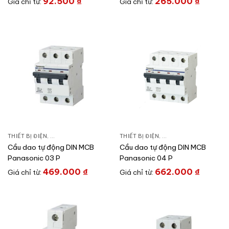
92.500
₫
265.000
₫
Giá chỉ từ:
Giá chỉ từ:
THIẾT BỊ ĐIỆN
,
CẦU DAO ĐÓNG NGẮT & PHỤ KIỆN
THIẾT BỊ ĐIỆN
,
CẦU DAO TỰ ĐỘNG DIN
,
CẦU DAO ĐÓNG NGẮT 
Cầu dao tự động DIN MCB
Cầu dao tự động DIN MCB
Panasonic 03 P
Panasonic 04 P
469.000
₫
662.000
₫
Giá chỉ từ:
Giá chỉ từ: