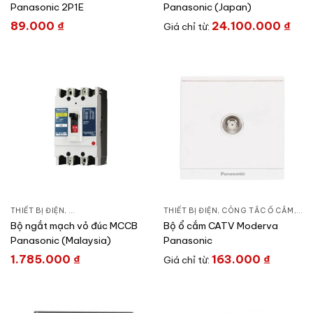
Panasonic 2P1E
Panasonic (Japan)
89.000
₫
24.100.000
₫
Giá chỉ từ:
THIẾT BỊ ĐIỆN
,
CẦU DAO DẠNG KHỐI
,
CẦU DAO ĐÓNG NGẮT & PHỤ KIỆN
THIẾT BỊ ĐIỆN
,
CÔNG TẮC Ổ CẮM
,
DÒ
Bộ ngắt mạch vỏ đúc MCCB
Bộ ổ cắm CATV Moderva
Panasonic (Malaysia)
Panasonic
1.785.000
₫
163.000
₫
Giá chỉ từ: