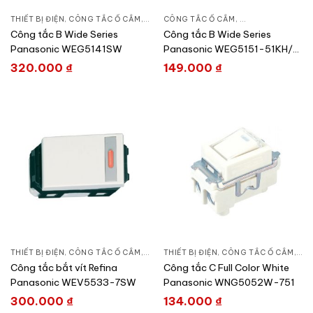
THIẾT BỊ ĐIỆN
,
CÔNG TẮC Ổ CẮM
,
DÒNG WIDE SERIES
CÔNG TẮC Ổ CẮM
,
DÒNG WIDE SERIE
Công tắc B Wide Series
Công tắc B Wide Series
Panasonic WEG5141SW
Panasonic WEG5151-51KH/
WEG51517H
320.000
₫
149.000
₫
THIẾT BỊ ĐIỆN
,
CÔNG TẮC Ổ CẮM
,
DÒNG REFINA
THIẾT BỊ ĐIỆN
,
CÔNG TẮC Ổ CẮM
,
DÒ
Công tắc bắt vít Refina
Công tắc C Full Color White
Panasonic WEV5533-7SW
Panasonic WNG5052W-751
300.000
₫
134.000
₫