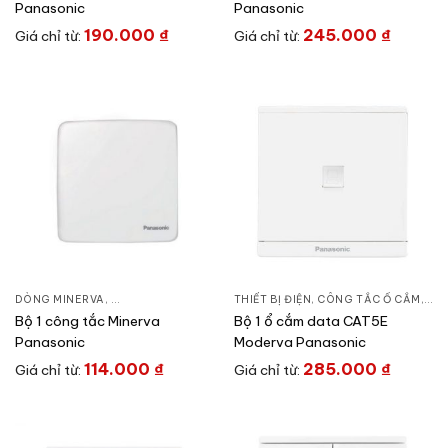
Panasonic
Panasonic
190.000
₫
245.000
₫
Giá chỉ từ:
Giá chỉ từ:
DÒNG MINERVA
,
CÔNG TẮC Ổ CẮM
,
THIẾT BỊ ĐIỆN
THIẾT BỊ ĐIỆN
,
CÔNG TẮC Ổ CẮM
,
DÒ
Bộ 1 công tắc Minerva
Bộ 1 ổ cắm data CAT5E
Panasonic
Moderva Panasonic
114.000
₫
285.000
₫
Giá chỉ từ:
Giá chỉ từ: