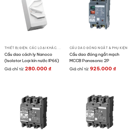
THIẾT BỊ ĐIỆN
,
CÁC LOẠI KHÁC
,
CẦU DAO ĐÓNG NGẮT & PHỤ KIỆN
CẦU DAO ĐÓNG NGẮT & PHỤ KIỆN
,
C
Cầu dao cách ly Nanoco
Cầu dao đóng ngắt mạch
(Isolator Loại kín nước IP66)
MCCB Panasonic 2P
280.000
₫
925.000
₫
Giá chỉ từ:
Giá chỉ từ: