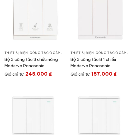
THIẾT BỊ ĐIỆN
,
CÔNG TẮC Ổ CẮM
,
DÒNG MODERVA
THIẾT BỊ ĐIỆN
,
CÔNG TẮC Ổ CẮM
,
DÒ
Bộ 3 công tắc 3 chức năng
Bộ 3 công tắc B 1 chiều
Moderva Panasonic
Moderva Panasonic
245.000
₫
157.000
₫
Giá chỉ từ:
Giá chỉ từ: