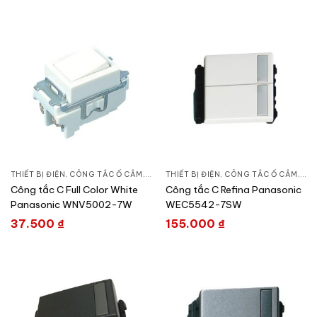
THIẾT BỊ ĐIỆN
,
CÔNG TẮC Ổ CẮM
,
DÒNG FULL COLOR
THIẾT BỊ ĐIỆN
,
CÔNG TẮC Ổ CẮM
,
DÒ
Công tắc C Full Color White
Công tắc C Refina Panasonic
Panasonic WNV5002-7W
WEC5542-7SW
37.500
₫
155.000
₫