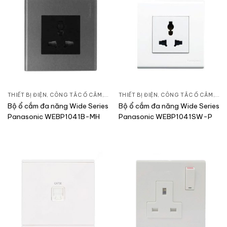
THIẾT BỊ ĐIỆN
,
CÔNG TẮC Ổ CẮM
,
DÒNG WIDE SERIES
THIẾT BỊ ĐIỆN
,
CÔNG TẮC Ổ CẮM
,
DÒN
Bộ ổ cắm đa năng Wide Series
Bộ ổ cắm đa năng Wide Series
Panasonic WEBP1041B-MH
Panasonic WEBP1041SW-P