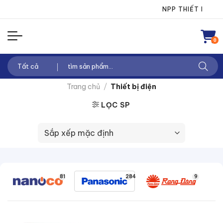
Chuyển
NPP THIẾT BỊ ĐIỆN TH
đến
nội
0
dung
Tìm
kiếm:
Trang chủ
/
Thiết bị điện
LỌC SP
81
284
9