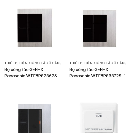
THIẾT BỊ ĐIỆN
,
CÔNG TẮC Ổ CẮM
,
DÒNG GEN-X
THIẾT BỊ ĐIỆN
,
CÔNG TẮC Ổ CẮM
,
DÒ
Bộ công tắc GEN-X
Bộ công tắc GEN-X
Panasonic WTFBP52562S-
Panasonic WTFBP53572S-1-
1-G/WTFBP52562S-SP
G/WTFBP53572S-SP