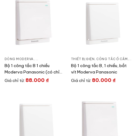
DÒNG MODERVA
,
CÔNG TẮC Ổ CẮM
,
THIẾT BỊ ĐIỆN
THIẾT BỊ ĐIỆN
,
CÔNG TẮC Ổ CẮM
,
DÒ
Bộ 1 công tắc B 1 chiều
Bộ 1 công tắc B, 1 chiều, bắt
Moderva Panasonic (có chỉ
vít Moderva Panasonic
báo)
88.000
₫
80.000
₫
Giá chỉ từ:
Giá chỉ từ: