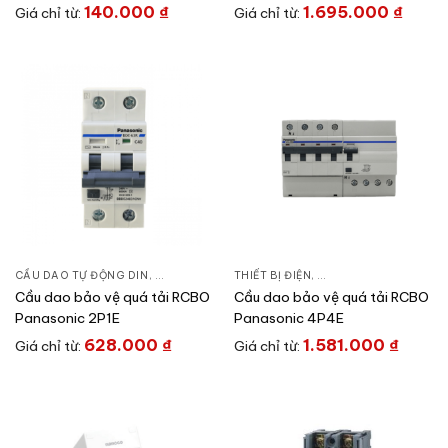
Panasonic
140.000
₫
1.695.000
₫
Giá chỉ từ:
Giá chỉ từ:
CẦU DAO TỰ ĐỘNG DIN
,
CẦU DAO ĐÓNG NGẮT & PHỤ KIỆN
THIẾT BỊ ĐIỆN
,
CẦU DAO ĐÓNG NGẮT 
,
THIẾT BỊ ĐIỆN
Cầu dao bảo vệ quá tải RCBO
Cầu dao bảo vệ quá tải RCBO
Panasonic 2P1E
Panasonic 4P4E
628.000
₫
1.581.000
₫
Giá chỉ từ:
Giá chỉ từ: