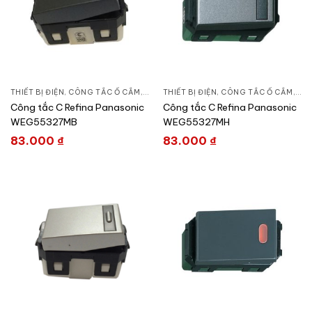
THIẾT BỊ ĐIỆN
,
CÔNG TẮC Ổ CẮM
,
DÒNG REFINA
THIẾT BỊ ĐIỆN
,
CÔNG TẮC Ổ CẮM
,
DÒ
Công tắc C Refina Panasonic
Công tắc C Refina Panasonic
WEG55327MB
WEG55327MH
83.000
₫
83.000
₫