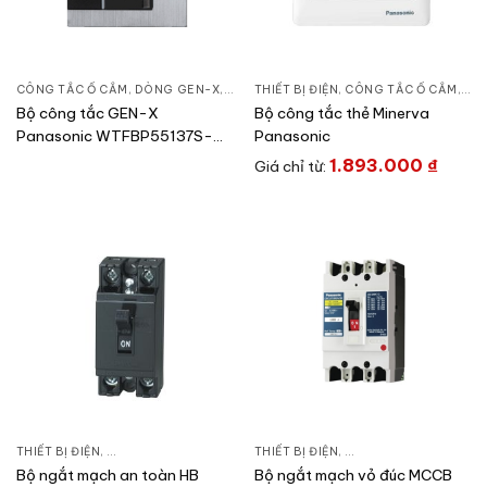
CÔNG TẮC Ổ CẮM
,
DÒNG GEN-X
,
THIẾT BỊ ĐIỆN
THIẾT BỊ ĐIỆN
,
CÔNG TẮC Ổ CẮM
,
DÒ
Bộ công tắc GEN-X
Bộ công tắc thẻ Minerva
Panasonic WTFBP55137S-
Panasonic
1U/WTFBP55137S-U
1.893.000
₫
Giá chỉ từ:
THIẾT BỊ ĐIỆN
,
CẦU DAO AN TOÀN
,
CẦU DAO ĐÓNG NGẮT & PHỤ KIỆN
THIẾT BỊ ĐIỆN
,
CẦU DAO DẠNG KHỐI
,
Bộ ngắt mạch an toàn HB
Bộ ngắt mạch vỏ đúc MCCB