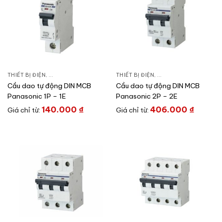
THIẾT BỊ ĐIỆN
,
CẦU DAO ĐÓNG NGẮT & PHỤ KIỆN
THIẾT BỊ ĐIỆN
,
CẦU DAO TỰ ĐỘNG DIN
,
CẦU DAO ĐÓNG NGẮT 
Cầu dao tự động DIN MCB
Cầu dao tự động DIN MCB
Panasonic 1P – 1E
Panasonic 2P – 2E
140.000
₫
406.000
₫
Giá chỉ từ:
Giá chỉ từ: