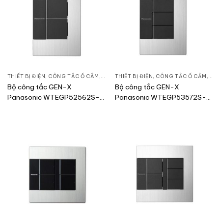
THIẾT BỊ ĐIỆN
,
CÔNG TẮC Ổ CẮM
,
DÒNG GEN-X
THIẾT BỊ ĐIỆN
,
CÔNG TẮC Ổ CẮM
,
DÒ
Bộ công tắc GEN-X
Bộ công tắc GEN-X
Panasonic WTEGP52562S-
Panasonic WTEGP53572S-
1-G
1-G