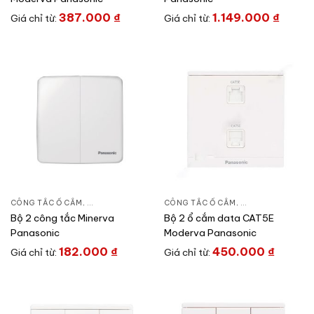
387.000
₫
1.149.000
₫
Giá chỉ từ:
Giá chỉ từ:
CÔNG TẮC Ổ CẮM
,
DÒNG MINERVA
,
THIẾT BỊ ĐIỆN
CÔNG TẮC Ổ CẮM
,
DÒNG MODERVA
,
Bộ 2 công tắc Minerva
Bộ 2 ổ cắm data CAT5E
Panasonic
Moderva Panasonic
182.000
₫
450.000
₫
Giá chỉ từ:
Giá chỉ từ: