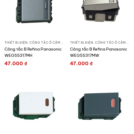
THIẾT BỊ ĐIỆN
,
CÔNG TẮC Ổ CẮM
,
DÒNG REFINA
THIẾT BỊ ĐIỆN
,
CÔNG TẮC Ổ CẮM
,
DÒ
Công tắc B Refina Panasonic
Công tắc B Refina Panasonic
WEG55317MH
WEG55317MW
47.000
₫
47.000
₫