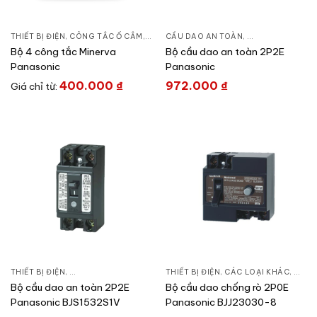
THIẾT BỊ ĐIỆN
,
CÔNG TẮC Ổ CẮM
,
DÒNG MINERVA
CẦU DAO AN TOÀN
,
CẦU DAO ĐÓNG N
Bộ 4 công tắc Minerva
Bộ cầu dao an toàn 2P2E
Panasonic
Panasonic
400.000
₫
972.000
₫
Giá chỉ từ:
THIẾT BỊ ĐIỆN
,
CẦU DAO AN TOÀN
,
CẦU DAO ĐÓNG NGẮT & PHỤ KIỆN
THIẾT BỊ ĐIỆN
,
CÁC LOẠI KHÁC
,
CẦU 
Bộ cầu dao an toàn 2P2E
Bộ cầu dao chống rò 2P0E
Panasonic BJS1532S1V
Panasonic BJJ23030-8