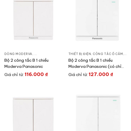
DÒNG MODERVA
,
CÔNG TẮC Ổ CẮM
,
THIẾT BỊ ĐIỆN
THIẾT BỊ ĐIỆN
,
CÔNG TẮC Ổ CẮM
,
DÒ
Bộ 2 công tắc B 1 chiều
Bộ 2 công tắc B 1 chiều
Moderva Panasonic
Moderva Panasonic (có chỉ
báo)
116.000
₫
127.000
₫
Giá chỉ từ:
Giá chỉ từ: