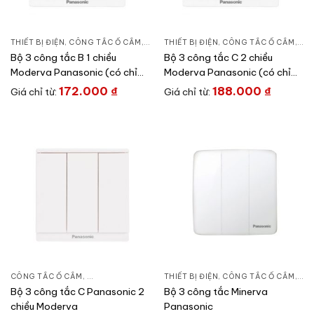
THIẾT BỊ ĐIỆN
,
CÔNG TẮC Ổ CẮM
,
DÒNG MODERVA
THIẾT BỊ ĐIỆN
,
CÔNG TẮC Ổ CẮM
,
DÒ
Bộ 3 công tắc B 1 chiều
Bộ 3 công tắc C 2 chiều
Moderva Panasonic (có chỉ
Moderva Panasonic (có chỉ
báo)
báo)
172.000
₫
188.000
₫
Giá chỉ từ:
Giá chỉ từ:
CÔNG TẮC Ổ CẮM
,
DÒNG MODERVA
,
THIẾT BỊ ĐIỆN
THIẾT BỊ ĐIỆN
,
CÔNG TẮC Ổ CẮM
,
DÒ
Bộ 3 công tắc C Panasonic 2
Bộ 3 công tắc Minerva
chiều Moderva
Panasonic