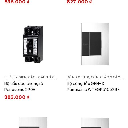
536.000
₫
827.000
₫
THIẾT BỊ ĐIỆN
,
CÁC LOẠI KHÁC
,
CẦU DAO ĐÓNG NGẮT & PHỤ KIỆN
DÒNG GEN-X
,
CÔNG TẮC Ổ CẮM
,
THI
Bộ cầu dao chống rò
Bộ công tắc GEN-X
Panasonic 2P0E
Panasonic WTEGP51552S-
1-G
383.000
₫